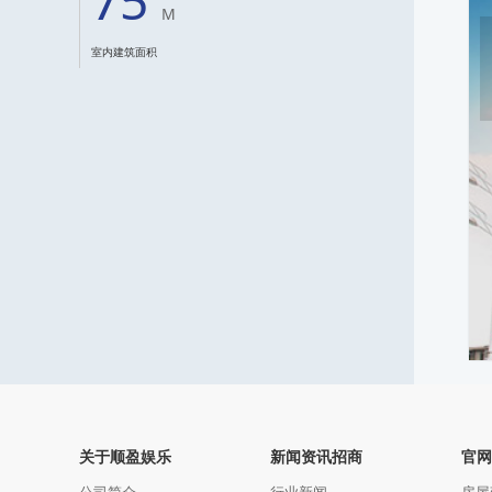
75
M
室内建筑面积
关于顺盈娱乐
新闻资讯招商
官网