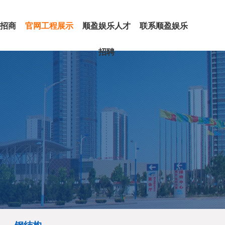
招商
官网工程展示
顺盈娱乐人才
联系顺盈娱乐
闻
态
房屋建筑
市政公路
机电安装
装饰装修
钢结构
招聘