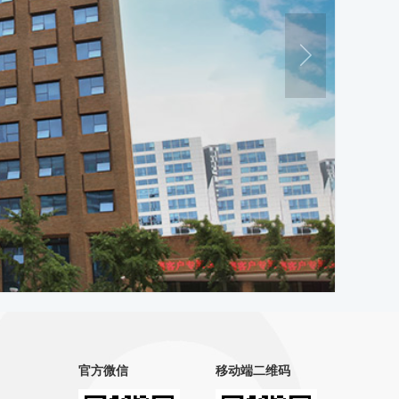
官方微信
移动端二维码