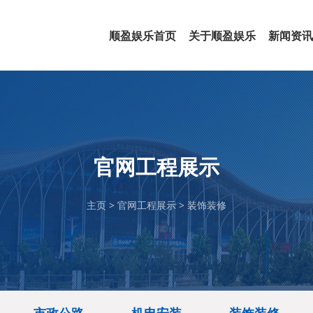
顺盈娱乐首页
关于顺盈娱乐
新闻资讯
公司简介
组织架构
企业文化
公司资质
行业新
公司动
官网工程展示
主页
>
官网工程展示
>
装饰装修